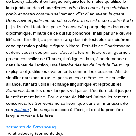
de Louis) adaptent en langue vulgaire les formules qu’utilise le
latin juridique des chancelleries: «
Pro Deo amur et pro christian
poblo et nostro commun salvament, d’ist di en avant, in quant
Deus savir et podir me dunat, si salvarai eo cist meon fradre Karlo
[...].» Ils n’ont toutefois pas été conservés par quelque document
diplomatique, minute de ce qui fut prononcé, mais par une œuvre
littéraire. En effet, au premier rang des intellectuels qui guidèrent
cette opération politique figure Nithard. Petit-fils de Charlemagne,
et donc cousin des princes, c’est à la fois un lettré et un guerrier;
proche conseiller de Charles, il rédige en latin, à sa demande et
dans le feu de l’action, une
Histoire des fils de Louis le Pieux
, qui
explique et justifie les événements comme les décisions. Afin de
signifier dans son texte, et par son texte même, cette nouvelle
alliance, Nithard utilise l’échange linguistique et reproduit les
Serments
dans les deux langues vulgaires. L’écriture était jusque-
là entièrement latine. Par le geste de Nithard (miraculeusement
conservés, les
Serments
ne se lisent que dans un manuscrit de
son
Histoire
), le français accède à l’écrit, et c’est la première
langue romane à le faire.
serments de Strasbourg
V. Strasbourg (serments de).