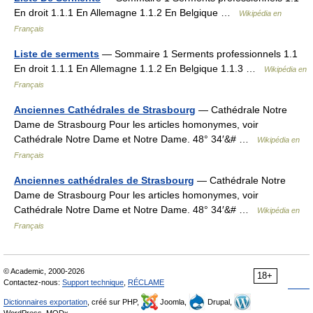
En droit 1.1.1 En Allemagne 1.1.2 En Belgique …
Wikipédia en
Français
Liste de serments
— Sommaire 1 Serments professionnels 1.1
En droit 1.1.1 En Allemagne 1.1.2 En Belgique 1.1.3 …
Wikipédia en
Français
Anciennes Cathédrales de Strasbourg
— Cathédrale Notre
Dame de Strasbourg Pour les articles homonymes, voir
Cathédrale Notre Dame et Notre Dame. 48° 34′&# …
Wikipédia en
Français
Anciennes cathédrales de Strasbourg
— Cathédrale Notre
Dame de Strasbourg Pour les articles homonymes, voir
Cathédrale Notre Dame et Notre Dame. 48° 34′&# …
Wikipédia en
Français
© Academic, 2000-2026
18+
Contactez-nous:
Support technique
,
RÉCLAME
Dictionnaires exportation
, créé sur PHP,
Joomla,
Drupal,