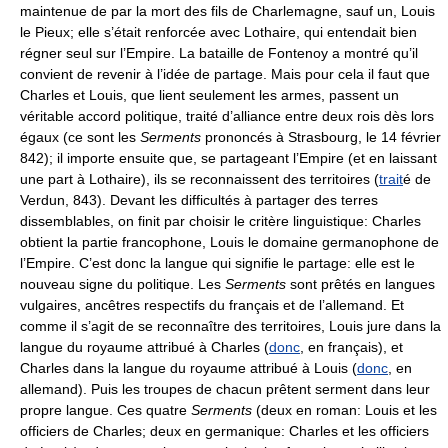
maintenue de par la mort des fils de Charlemagne, sauf un, Louis
le Pieux; elle s’était renforcée avec Lothaire, qui entendait bien
régner seul sur l’Empire. La bataille de Fontenoy a montré qu’il
convient de revenir à l’idée de partage. Mais pour cela il faut que
Charles et Louis, que lient seulement les armes, passent un
véritable accord politique, traité d’alliance entre deux rois dès lors
égaux (ce sont les
Serments
prononcés à Strasbourg, le 14 février
842); il importe ensuite que, se partageant l’Empire (et en laissant
une part à Lothaire), ils se reconnaissent des territoires (
trait
é de
Verdun, 843). Devant les difficultés à partager des terres
dissemblables, on finit par choisir le critère linguistique: Charles
obtient la partie francophone, Louis le domaine germanophone de
l’Empire. C’est donc la langue qui signifie le partage: elle est le
nouveau signe du politique. Les
Serments
sont prêtés en langues
vulgaires, ancêtres respectifs du français et de l’allemand. Et
comme il s’agit de se reconnaître des territoires, Louis jure dans la
langue du royaume attribué à Charles (
donc
, en français), et
Charles dans la langue du royaume attribué à Louis (
donc
, en
allemand). Puis les troupes de chacun prêtent serment dans leur
propre langue. Ces quatre
Serments
(deux en roman: Louis et les
officiers de Charles; deux en germanique: Charles et les officiers