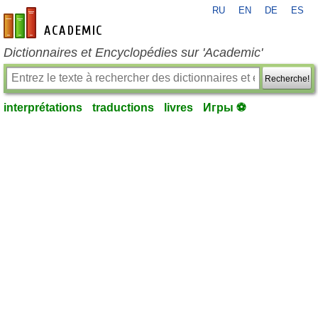
RU
EN
DE
ES
fr-academic.com
Dictionnaires et Encyclopédies sur 'Academic'
Recherche!
interprétations
traductions
livres
Игры ⚽