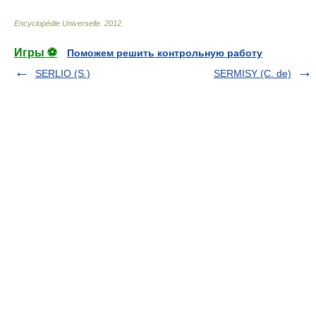
Encyclopédie Universelle
.
2012
.
Игры ⚽
Поможем решить контрольную работу
SERLIO (S.)
SERMISY (C. de)